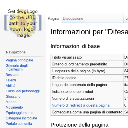
Pagina
Discussione
L
Informazioni per "Difesa
Vai a:
navigazione
,
ricerca
Informazioni di base
Navigazione
Titolo visualizzato
Di
Pagina principale
Criterio di ordinamento predefinito
Di
Grimorio degli
incantesimi
Lunghezza della pagina (in byte)
8
Bestiario
ID della pagina
2
Talenti
Lingua del contenuto della pagina
it
Abilità
Classi dei personaggi
Indicizzazione per i robot
Co
Glossario
Numero di visualizzazioni
3 
Mondo
Numero di redirect a questa pagina
0
Movimento
Conteggiata come una pagina di contenuto
Sì
Equipaggiamento
Categorie incrociate
Portale comunità
Protezione della pagina