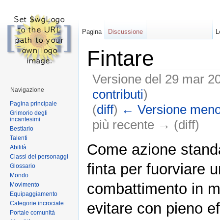
Pagina
Discussione
L
Fintare
Versione del 29 mar 20
Navigazione
contributi
)
Pagina principale
(
diff
)
← Versione meno
Grimorio degli
incantesimi
più recente → (diff)
Bestiario
Vai a:
navigazione
,
ricerca
Talenti
Come azione standar
Abilità
Classi dei personaggi
finta per fuorviare 
Glossario
Mondo
combattimento in m
Movimento
Equipaggiamento
Categorie incrociate
evitare con pieno ef
Portale comunità