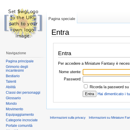
Pagina speciale
Entra
Vai a:
navigazione
,
ricerca
Entra
Navigazione
Pagina principale
Per accedere a Miniature Fantasy è necessa
Grimorio degli
incantesimi
Nome utente:
Bestiario
Password:
Talenti
Ricorda la password su 
Abilità
Classi dei personaggi
Hai dimenticato i t
Glossario
Mondo
Movimento
Equipaggiamento
Informazioni sulla privacy
Informazioni su Miniature Fa
Categorie incrociate
Portale comunità