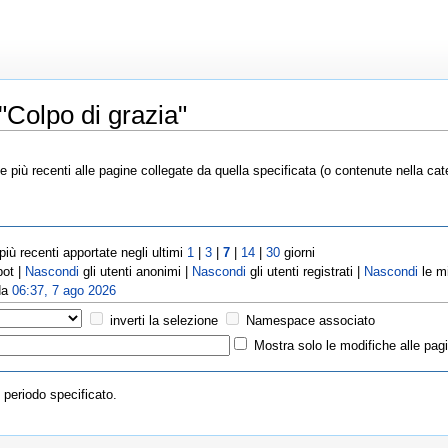
"Colpo di grazia"
più recenti alle pagine collegate da quella specificata (o contenute nella cate
iù recenti apportate negli ultimi
1
|
3
|
7
|
14
|
30
giorni
bot |
Nascondi
gli utenti anonimi |
Nascondi
gli utenti registrati |
Nascondi
le m
 da
06:37, 7 ago 2026
inverti la selezione
Namespace associato
Mostra solo le modifiche alle pagi
 periodo specificato.