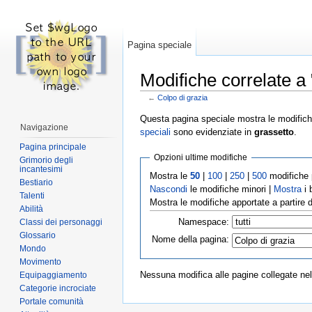
Pagina speciale
Modifiche correlate a 
←
Colpo di grazia
Vai a:
navigazione
,
ricerca
Questa pagina speciale mostra le modifiche 
Navigazione
speciali
sono evidenziate in
grassetto
.
Pagina principale
Opzioni ultime modifiche
Grimorio degli
incantesimi
Mostra le
50
|
100
|
250
|
500
modifiche p
Bestiario
Nascondi
le modifiche minori |
Mostra
i 
Talenti
Mostra le modifiche apportate a partire
Abilità
Namespace:
Classi dei personaggi
Glossario
Nome della pagina:
Mondo
Movimento
Nessuna modifica alle pagine collegate nel
Equipaggiamento
Categorie incrociate
Portale comunità