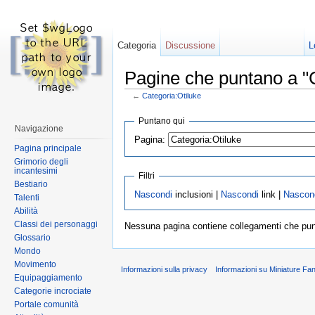
Categoria
Discussione
L
Pagine che puntano a "C
←
Categoria:Otiluke
Vai a:
navigazione
,
ricerca
Puntano qui
Navigazione
Pagina:
Pagina principale
Grimorio degli
incantesimi
Filtri
Bestiario
Nascondi
inclusioni |
Nascondi
link |
Nascon
Talenti
Abilità
Classi dei personaggi
Nessuna pagina contiene collegamenti che pu
Glossario
Mondo
Movimento
Informazioni sulla privacy
Informazioni su Miniature Fa
Equipaggiamento
Categorie incrociate
Portale comunità