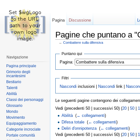
Pagina
Discussione
L
Pagine che puntano a "C
←
Combattere sulla difensiva
Vai a:
navigazione
,
ricerca
Puntano qui
Navigazione
Pagina:
Pagina principale
Grimorio degli
incantesimi
Filtri
Bestiario
Nascondi
inclusioni |
Nascondi
link |
Nascon
Talenti
Abilità
Classi dei personaggi
Le seguenti pagine contengono dei collegamen
Glossario
Vedi (precedenti 50 | successivi 50) (
20
|
50
|
1
Mondo
Abilità
‎
(
← collegamenti
)
Movimento
Difesa totale
‎
(
← collegamenti
)
Equipaggiamento
Deliri d'onnipotenza
‎
(
← collegamenti
)
Categorie incrociate
Vedi (precedenti 50 | successivi 50) (
20
|
50
|
1
Portale comunità